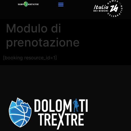
Modulo di
prenotazione
[booking resource_id=1]